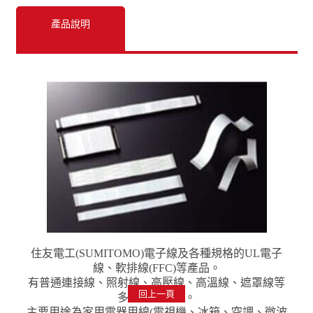
產品說明
住友電工(SUMITOMO)電子線及各種規格的UL電子
線、軟排線(FFC)等產品。
有普通連接線、照射線、高壓線、高溫線、遮罩線等
回上一頁
多種線材類型。
主要用途為家用電器用線(電視機、冰箱、空調、微波