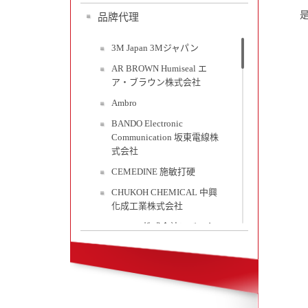
膜材
品牌代理
套管
膠帶
3M Japan 3Mジャパン
基板
AR BROWN Humiseal エ
ア・ブラウン株式会社
其他
Ambro
BANDO Electronic
Communication 坂東電線株
式会社
CEMEDINE 施敏打硬
CHUKOH CHEMICAL 中興
化成工業株式会社
COVAC 株式会社コバック
FUJIKURA COMPOSITES 藤
倉コンポジット
GEOMATEC 日本吉奧馬科
技