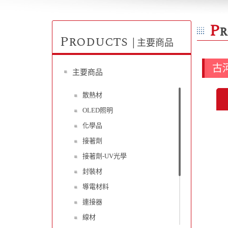
P
r
Products
│主要商品
古河
主要商品
散熱材
OLED照明
化學品
接著劑
接著劑-UV光學
封裝材
導電材料
連接器
線材